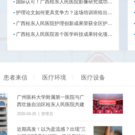
国际认可！广西桂东人民医院影像研究成功入选欧洲放射学大会2026，并获Oral报告资格！
护理论文如何更具竞争力？这场培训班给出了答案
广西桂东人民医院护理创新成果荣获全区护理创新大赛优秀作品奖
广西桂东人民医院首个医学科技成果转化项目成功签约
患者来信
医疗环境
医疗设备
广州医科大学附属第一医院与广
西壮族自治区桂东人民医院共建
医疗联合体
|
2026-04-26
管理员
近期高发！以为是流感？出现“三