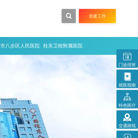


党建工作
州市八步区人民医院
桂东卫校附属医院

门诊排班

就医指南

特色医疗
技术

交通路线
