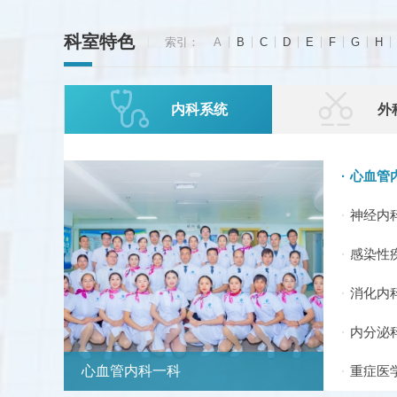
科室特色
索引：
A
B
C
D
E
F
G
H


内科系统
外
心血管
神经内
感染性
消化
内分
心血管内科一科
重症医