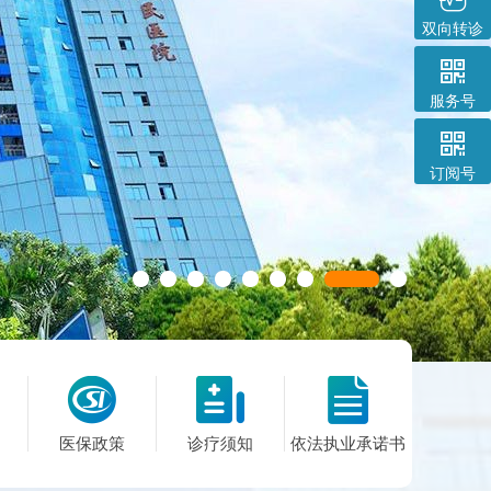
双向转诊

服务号

订阅号



医保政策
诊疗须知
依法执业承诺书