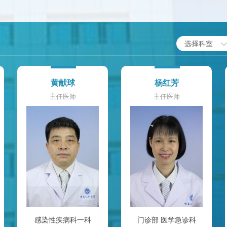
选择科室
黄献球
杨红芳
主任医师
主任医师
感染性疾病科一科
门诊部
医学急诊科