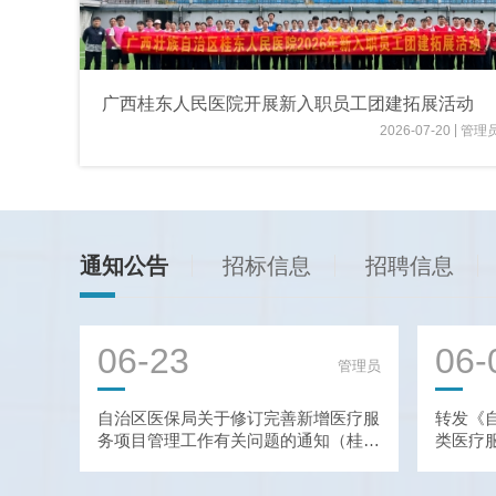
名专家走
广西桂东人民医院开展新入职员工团建拓展活动
|
|
23
管理员
2026-07-20
管理
通知公告
招标信息
招聘信息
06-23
06-
管理员
管理员
民医
自治区医保局关于修订完善新增医疗服
转发《
公告
务项目管理工作有关问题的通知（桂医
类医疗
保发〔2025〕21号）
发〔20