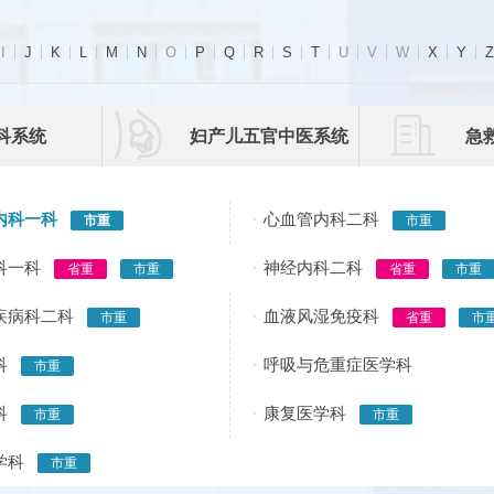
I
J
K
L
M
N
O
P
Q
R
S
T
U
V
W
X
Y
Z


科系统
妇产儿五官中医系统
急
内科一科
心血管内科二科
市重
市重
科一科
神经内科二科
省重
市重
省重
市重
疾病科二科
血液风湿免疫科
市重
省重
市
内科
呼吸与危重症医学科
市重
泌科
康复医学科
市重
市重
学科
市重