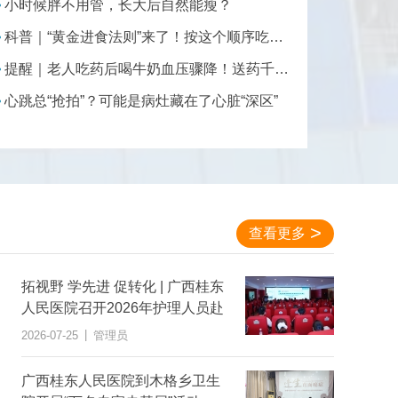
小时候胖不用管，长大后自然能瘦？
科普｜“黄金进食法则”来了！按这个顺序吃，可减重、调脂、稳血糖→
提醒｜老人吃药后喝牛奶血压骤降！送药千万别用这几种“水”
心跳总“抢拍”？可能是病灶藏在了心脏“深区”
查看更多
拓视野 学先进 促转化 | 广西桂东
人民医院召开2026年护理人员赴
港专科护理交流及上半年外出进
|
2026-07-25
管理员
修学习汇报会
广西桂东人民医院到木格乡卫生