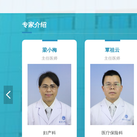
专家介绍
梁小梅
覃祖云
主任医师
主任医师

科
妇产科
医疗保险科