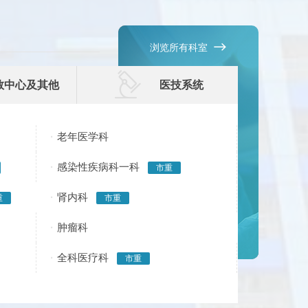

浏览所有科室

救中心及其他
医技系统
老年医学科
感染性疾病科一科
市重
肾内科
重
市重
肿瘤科
全科医疗科
市重