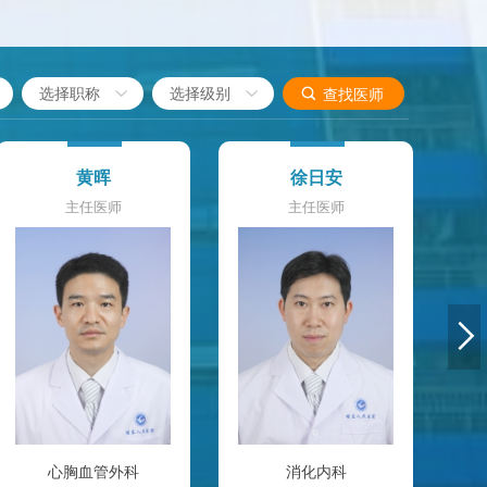


查找医师
黄晖
徐日安
主任医师
主任医师

心胸血管外科
消化内科