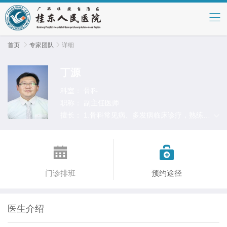
首页

专家团队

详细
丁源
科室：
骨科
职称：
副主任医师
擅长：
1.骨科常见病、多发病临床诊疗，熟练掌
握四肢骨折、骨关节炎等常见病种诊疗和手术治
疗，特别是对脊源性疾病、骨性疼痛等有较深入


学习和研究。
门诊排班
预约途径
医生介绍