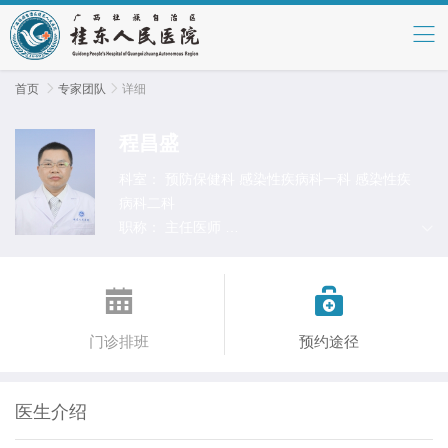
首页

专家团队

详细
程昌盛
科室：
预防保健科 感染性疾病科一科 感染性疾
病科二科
职称：
主任医师
擅长：
使用氩氦刀、射频刀、微波刀和化学刀
等多种微创消融技术联合治疗肝癌；血管介入治


疗失代偿期肝硬化；慢乙肝和慢丙肝抗病毒治
疗；预防乙肝病毒母婴垂直传播和脂肪肝临床诊
门诊排班
预约途径
治。
医生介绍