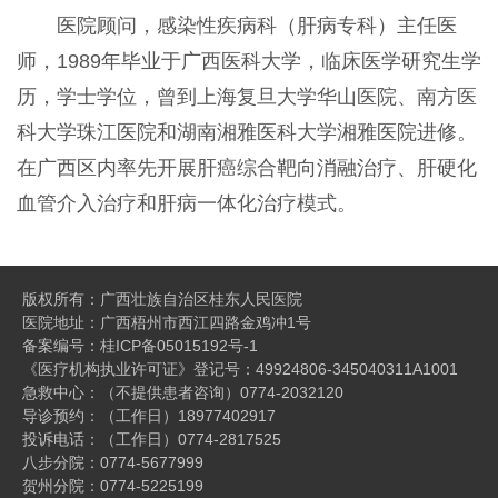
医院顾问，感染性疾病科（肝病专科）主任医
师，1989年毕业于广西医科大学，临床医学研究生学
历，学士学位，曾到上海复旦大学华山医院、南方医
科大学珠江医院和湖南湘雅医科大学湘雅医院进修。
在广西区内率先开展肝癌综合靶向消融治疗、肝硬化
血管介入治疗和肝病一体化治疗模式。
版权所有：广西壮族自治区桂东人民医院
医院地址：广西梧州市西江四路金鸡冲1号
备案编号：
桂ICP备05015192号-1
《医疗机构执业许可证》登记号：49924806-345040311A1001
急救中心：（不提供患者咨询）0774-2032120
导诊预约：（工作日）18977402917
投诉电话：（工作日）0774-2817525
八步分院：0774-5677999
贺州分院：0774-5225199