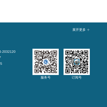
展开更多

032120
7
5
服务号
订阅号