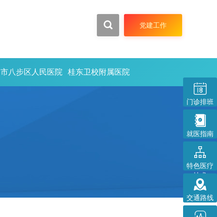


党建工作
州市八步区人民医院
桂东卫校附属医院

门诊排班

就医指南

特色医疗
技术

交通路线
