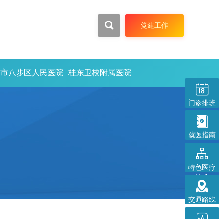


党建工作
州市八步区人民医院
桂东卫校附属医院

门诊排班

就医指南

特色医疗
技术

交通路线
