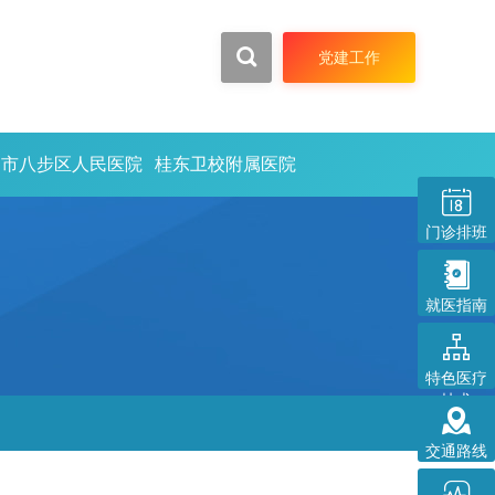


党建工作
州市八步区人民医院
桂东卫校附属医院

门诊排班

就医指南

特色医疗
技术

交通路线
