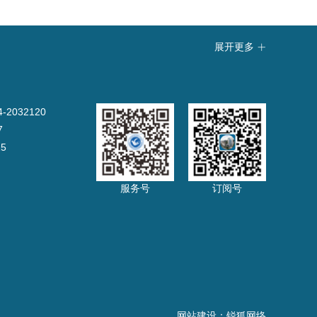
展开更多

032120
7
5
服务号
订阅号
网站建设
：
锐狐网络